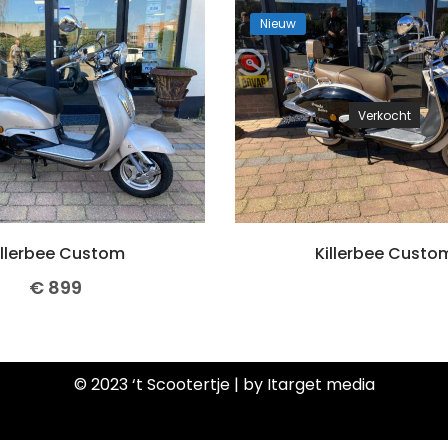
Nieuw
Verkocht
illerbee Custom
Killerbee Custo
€
899
© 2023 ‘t Scootertje | by Itarget media