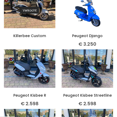
Verkocht
Killerbee Custom
Peugeot Django
€
3.250
Peugeot Kisbee R
Peugeot Kisbee Streetline
€
2.598
€
2.598