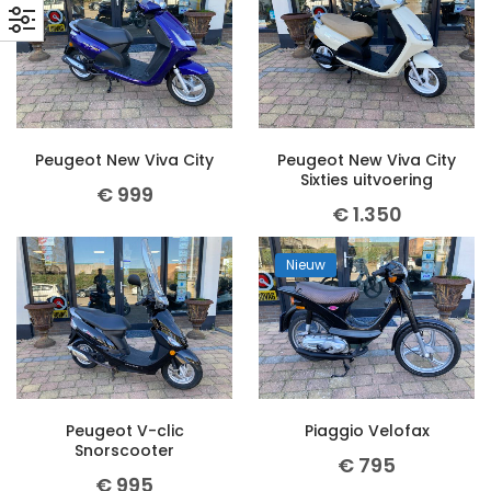
Peugeot New Viva City
Peugeot New Viva City
Sixties uitvoering
€
999
€
1.350
Nieuw
Peugeot V-clic
Piaggio Velofax
Snorscooter
€
795
€
995