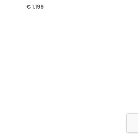
€
1.199
Verkocht
Sym Fiddle Snorscooter
Sym Jet4
€
1.299
Nieuw
Verkocht
Sym Jet50
Sym Mio 50