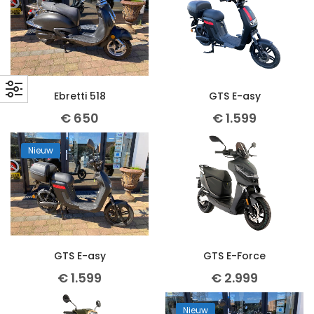
Ebretti 518
GTS E-asy
€
650
€
1.599
Nieuw
GTS E-asy
GTS E-Force
€
1.599
€
2.999
Nieuw